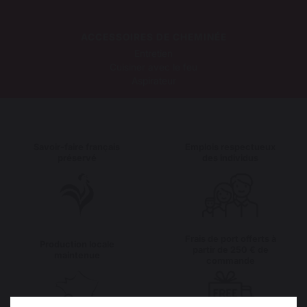
ACCESSOIRES DE CHEMINÉE
Entretien
Cuisiner avec le feu
Aspirateur
Savoir-faire français
Emplois respectueux
préservé
des individus
Frais de port offerts à
Production locale
partir de 250 € de
maintenue
commande