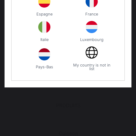
Notre marque
Revendeurs
Espagne
France
Conditions générales de
ventes
Charte SAV & Garanties
Italie
Luxembourg
Mentions légales
Politique des cookies et
confidentialité des données
Réglement des concours
My country is not in
Pays-Bas
Gérer les cookies
list
PRODUITS
Cuisson