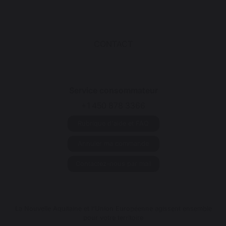
CONTACT
Service consommateur
+1 450 878 3366
Rubrique d'aide et FAQ
Annuler ma commande
Contactez-nous par mail
La Nouvelle Aquitaine et l'Union Européenne agissent ensemble
pour votre territoire