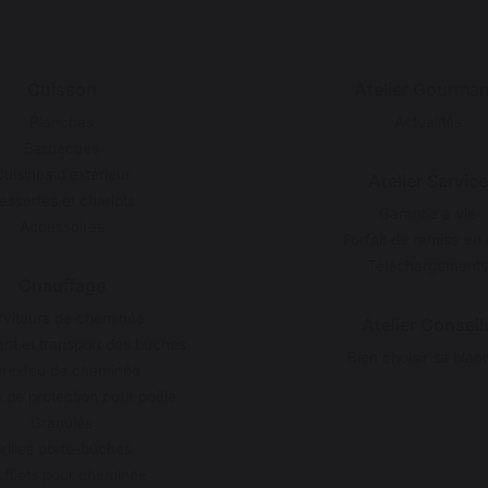
Cuisson
Atelier Gourma
Planchas
Actualités
Barbecues
uisines d'extérieur
Atelier Service
essertes et chariots
Garantie à vie
Accessoires
Forfait de remise en 
Téléchargements
Chauffage
rviteurs de cheminée
Atelier Conseil
t et transport des bûches
Bien choisir sa plan
re-feu de cheminée
 de protection pour poêle
Granulés
rilles porte-bûches
fflets pour cheminée