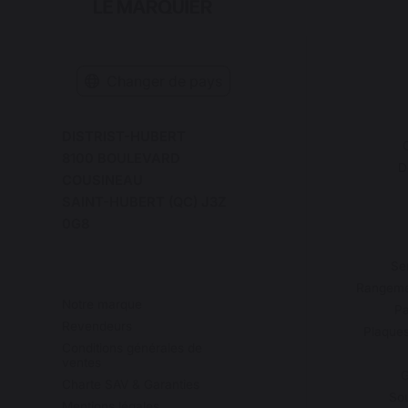
Changer de pays
DISTRIST-HUBERT
C
8100 BOULEVARD
D
COUSINEAU
SAINT-HUBERT (QC) J3Z
0G8
Se
Rangemen
Notre marque
Pa
Revendeurs
Plaques
Conditions générales de
ventes
G
Charte SAV & Garanties
Sou
Mentions légales