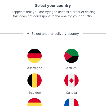
Select your country
It appears that you are trying to access a product catalog
that does not correspond to the one for your country.
s autres produits pourraient aussi vous intéres
Select another delivery country
EMENT ET TRANSPORT
PARE-FEU DE CHEMINÉE
BÛCHES
Pare-feu cheminée acier
-bûches
Pare-feu cheminée verre
rs à bûches
Pare-feu spécial poêle
à bûches
t à bûches
Allemagne
Antilles
LES PORTE-BÛCHES
SOUFFLETS POUR CHEMIN
Belgique
Canada