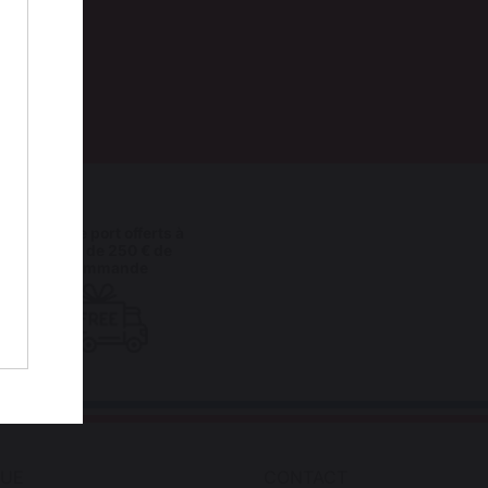
Frais de port offerts à
partir de 250 € de
commande
QUE
CONTACT