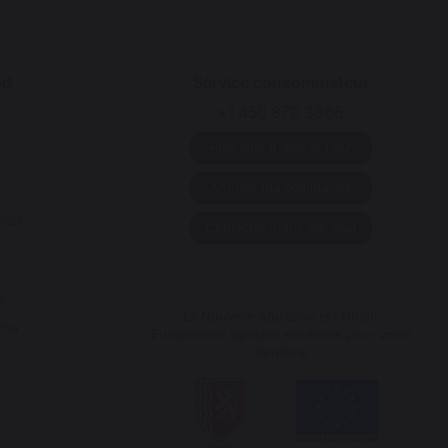
nd
Service consommateur
+1 450 878 3366
Rubrique d'aide et FAQ
Annuler ma commande
état
Contactez-nous par mail
s
La Nouvelle Aquitaine et l'Union
cha
Européenne agissent ensemble pour votre
territoire