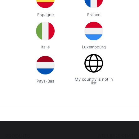
Espagne
France
Italie
Luxembourg
Emplois respectueux
Production locale
des individus
maintenue
My country is not in
Pays-Bas
list
PRODUITS
ATELIERS PRATI