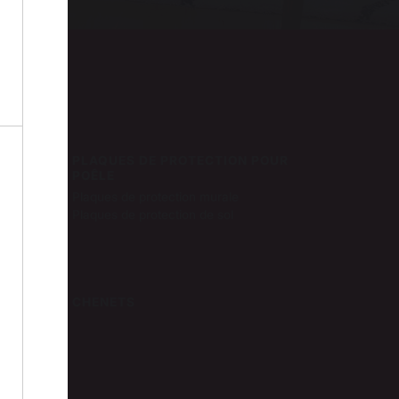
ser
PLAQUES DE PROTECTION POUR
POÊLE
Plaques de protection murale
Plaques de protection de sol
ÉE
CHENETS