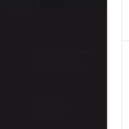
Ce
SERVITEURS DE CHEMINÉE
RANG
DES 
Serviteur de cheminée
Range
Serviteur range-bûches pour
Panie
cheminée
Sacs 
Chario
GRANULÉS
GRIL
Pelles à granulés
Ranges granulés
Foyer à granulés