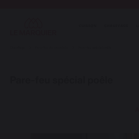
CUISSON
CHAUFFAGE
L
Chauffage
Pare-feu de cheminée
Pare-feu spécial poêle
Pare-feu spécial poêle
A