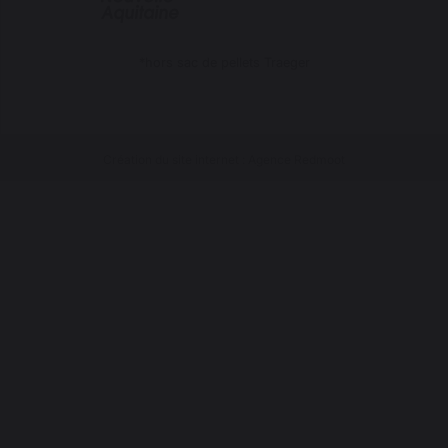
*hors sac de pellets Traeger
Création du site internet : Agence Redmoot