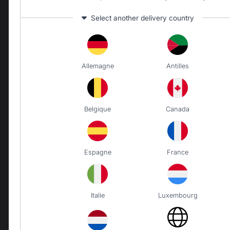
Select another delivery country
Allemagne
Antilles
Changer de pays
DISTRIST-HUBERT
Belgique
Canada
8100 BOULEVARD
COUSINEAU
SAINT-HUBERT (QC) J3Z
0G8
Espagne
France
Notre marque
Italie
Luxembourg
Revendeurs
Conditions générales de
ventes