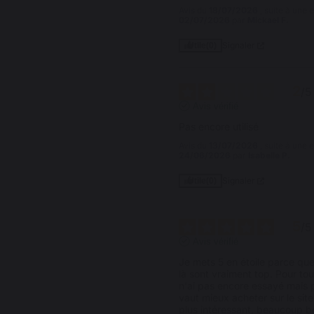
Avis du
18/07/2026
, suite à une
02/07/2026
par
Mickael F.
Signaler
Utile
(0)
2
/
5
Avis vérifié
Pas encore utilisé
Avis du
13/07/2026
, suite à une
24/06/2026
par
Isabelle P.
Signaler
Utile
(0)
5
/
5
Avis vérifié
Je mets 5 en étoile parce que
là sont vraiment top. Pour tout
n'ai pas encore essayé mais pa
vaut mieux acheter sur le site 
plus intéressant, beaucoup b