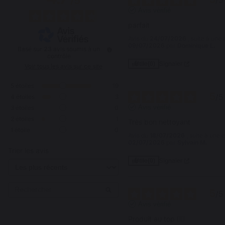
/
5
/
5
Avis vérifié
parfait
Avis du
24/07/2026
, suite à une
09/07/2026
par
Dominique L.
Basé sur
23
avis soumis à un
contrôle
Signaler
Utile
(0)
Voir tous les avis sur ce site
5
étoiles
19
5
/
5
4
étoiles
3
Avis vérifié
3
étoiles
0
2
étoiles
1
Très bon nettoyant
1
étoile
0
Avis du
18/07/2026
, suite à une
02/07/2026
par
Sylvain M.
Trier les avis
Signaler
Utile
(0)
5
/
5
Avis vérifié
Produit au top 👌🏼