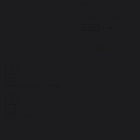
moins cher
Avis du
30/05/2026
, suite à une
18/05/2026
par
Rosine M.
Signaler
Utile
(0)
1
2
3
4