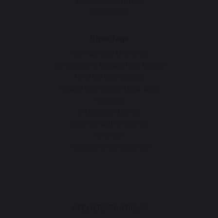
Dessertes et chariots
Accessoires
Chauffage
Serviteurs de cheminée
Rangement et transport des bûches
Pare-feu de cheminée
Plaques de protection pour poêle
Granulés
Grilles porte-bûches
Soufflets pour cheminée
Chenets
Accessoires de cheminée
ATELIERS PRATIQUE