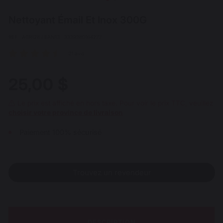
Nettoyant Émail Et Inox 300G
REF : AGR128 / EAN13 : 3339380164277
21 avis
25,00 $
Le prix est affiché en hors taxe. Pour voir le prix TTC, veuillez
choisir votre province de livraison
Paiement 100% sécurisé
Trouvez un revendeur
DESCRIPTION