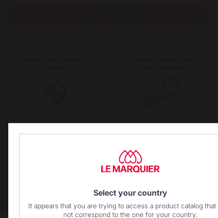
Ajouter au panier
Savoir-faire français
Emplois respectueux
préservé
des individus
Frais de port offerts à
Production locale
partir de 250 € de
maintenue
commande
Select your country
It appears that you are trying to access a product catalog tha
not correspond to the one for your country.