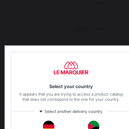
pliage, soudures, etc .
Avis du
10/07/2023
, suite à une
expérience du
23/06/2023
par
A.A.
Signaler
Utile
(3)
5
/
5
Avis vérifié
S'adapte parfaitement à la 
plancha
Avis du
08/11/2022
, suite à une
expérience du
20/10/2022
par
A.A.
Select your country
Signaler
Utile
(3)
It appears that you are trying to access a product catalog
that does not correspond to the one for your country.
Select another delivery country
1
2