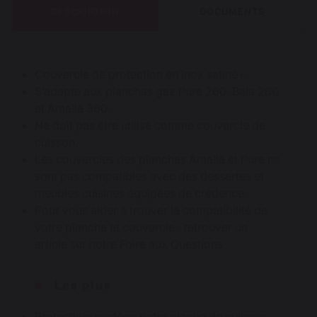
DESCRIPTION
DOCUMENTS
Couvercle de protection en inox satiné+.
S’adapte aux planchas gaz Pure 260, Baia 260
et Amalia 360.
Ne doit pas être utilisé comme couvercle de
cuisson.
Les couvercles des planchas Amalia et Pure ne
sont pas compatibles avec des dessertes et
meubles cuisines équipées de crédence.
Pour vous aider à trouver la compatibilité de
votre plancha et couvercle : retrouver un
article sur notre
Foire aux Questions
Les plus
Protection: protège votre plaque de cuisson