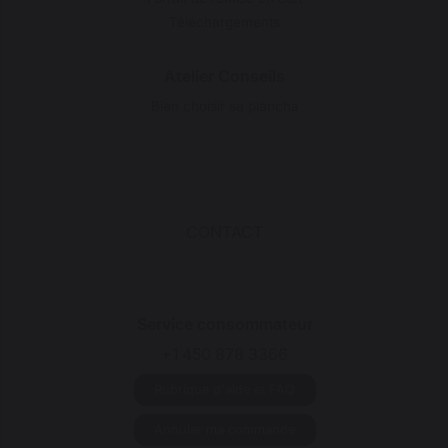
Téléchargements
Atelier Conseils
Bien choisir sa plancha
CONTACT
Service consommateur
+1 450 878 3366
Rubrique d'aide et FAQ
Annuler ma commande