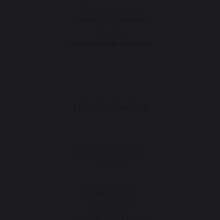
Grilles porte-bûches
Soufflets pour cheminée
Chenets
Accessoires de cheminée
ATELIERS PRATIQUE
Atelier Gourmand
Actualités
Atelier Service
Garantie à vie
Forfait de remise en état