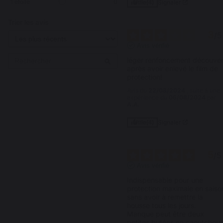
1
étoile
0
Signaler
Utile
(4)
Trier les avis
3
/
5
Avis vérifié
léger renfoncement découvert
après avoir enlevé le film de 
protection!
Avis du
22/08/2024
, suite à une
expérience du
06/08/2024
par
A.A.
Signaler
Utile
(4)
5
/
5
Avis vérifié
Indispensable pour une 
protection maximale en saison
sans avoir à remettre la 
housse tous les jours. 

Manque peut être deux 
petites butées en caoutchouc,