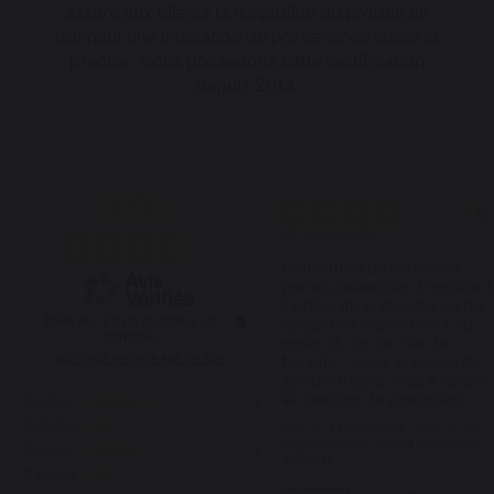
assure aux clients la traçabilité du produit en
donnant une indication de provenance claire et
précise. Nous possédons cette certification
depuis 2013.
3.9
4
/
5
/
5
Avis vérifié
L'ouverture du couvercle 
prends beaucoup d'espace à
l'arrière de la plancha ce qui 
Basé sur
7
avis soumis à un
oblige une installation à au 
contrôle
moins 15 cm du mur de 
Voir tous les avis sur ce site
façade... aussi, le couvercle 
semble fragile, mais il rempli 
sa fonction de protection.
5
étoiles
3
4
étoiles
1
Avis du
14/05/2025
, suite à une
expérience du
23/04/2025
par
3
étoiles
2
Julien D.
2
étoiles
1