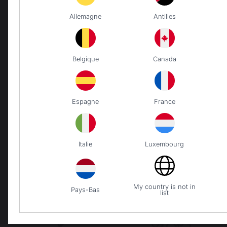
Allemagne
Antilles
Belgique
Canada
Espagne
France
Ajouter au panier
Italie
Luxembourg
Savoir-faire français
Emplois respectueux
My country is not in
Pays-Bas
préservé
des individus
list