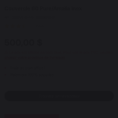
Couvercle 60 Pure/Amalia Inox
REF : CO60IV3 / EAN13 : 3339380163461
7 avis
500,00 $
Le prix est affiché en hors taxe. Pour voir le prix TTC, veuillez
choisir votre province de livraison
Frais de port offert !
Paiement 100% sécurisé
Trouvez un revendeur