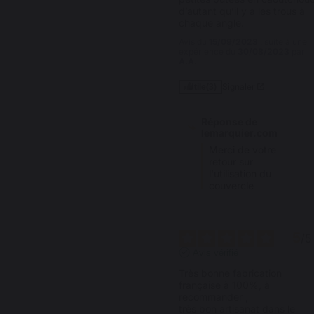
d’autant qu’il y a les trous à 
chaque angle.
Avis du
15/09/2023
, suite à une
expérience du
30/08/2023
par
A.A.
Signaler
Utile
(3)
Réponse de
lemarquier.com
Merci de votre 
retour sur 
l'utilisation du 
couvercle
5
/
5
Avis vérifié
Très bonne fabrication 
française à 100%, à 
recommander ,

très bon artisanat dans le 