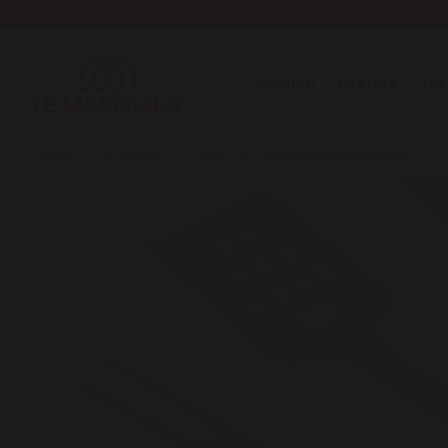
COOKING
HEATING
THE
Cooking
Accessories
Utensils
Set of 3 Stainless Steel Utensils