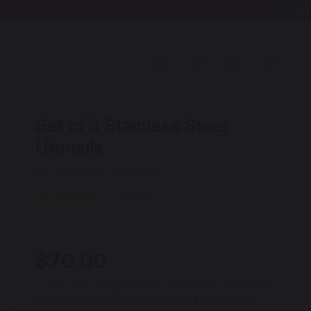
Set of 3 Stainless Steel
Utensils
REF : AGR02 / EAN13 : 3339380129412
16 review
$70.00
The price is displayed exclusive of tax. To see the
price including VAT, please
choose your delivery