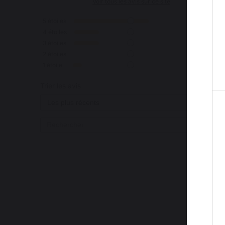
Voir tous les avis sur ce site
5
étoiles
9
4
étoiles
3
3
étoiles
3
2
étoiles
0
1
étoile
1
Trier les avis