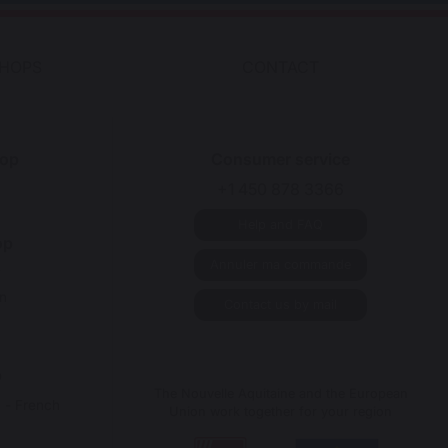
SHOPS
CONTACT
op
Consumer service
+1 450 878 3366
Help and FAQ
op
Annuler ma commande
y
n
Contact us by mail
p
The Nouvelle Aquitaine and the European
a - French
Union work together for your region