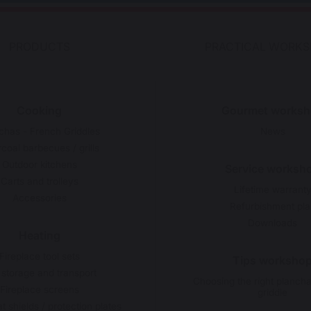
PRODUCTS
PRACTICAL WORK
Cooking
Gourmet worksh
chas - French Griddles
News
coal barbecues / grills
Outdoor kitchens
Service worksh
Carts and trolleys
Lifetime warrant
Accessories
Refurbishment pla
Downloads
Heating
Fireplace tool sets
Tips worksho
 storage and transport
Choosing the right planch
Fireplace screens
griddle
t shields / protection plates