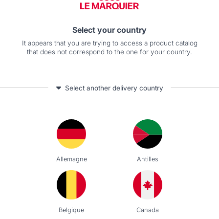
Signaler
Utile
(0)
Select your country
3
/
5
It appears that you are trying to access a product catalog
Avis vérifié
that does not correspond to the one for your country.
Manque un système pour que la pince soit maintenue en pos
Avis du
30/06/2023
, suite à une expérience du
08/06/2023
par
A.A.
Select another delivery country
Signaler
Utile
(0)
5
/
5
Avis vérifié
Très bien
Allemagne
Antilles
Avis du
21/05/2023
, suite à une expérience du
05/05/2023
par
A.A.
Signaler
Utile
(0)
Belgique
Canada
3
/
5