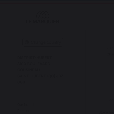
Change country
Plan
Char
DISTRIST-HUBERT
8100 BOULEVARD
COUSINEAU
SAINT-HUBERT (QC) J3Z
0G8
Log
Our brand
Retailers
Stove hea