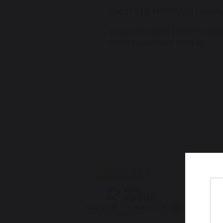
Set of 3 LE MARQUIER utensil
In stainless steel (TPR handles
tongs that can be hung up.
4.2
/
5
Basé sur
16
avis soumis à un
contrôle